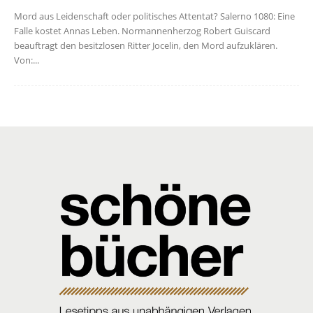
Mord aus Leidenschaft oder politisches Attentat? Salerno 1080: Eine
Falle kostet Annas Leben. Normannenherzog Robert Guiscard
beauftragt den besitzlosen Ritter Jocelin, den Mord aufzuklären.
Von:...