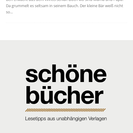
Da grummelt es seltsam in seinem Bauch. Der kleine Bär weiß nicht
so...