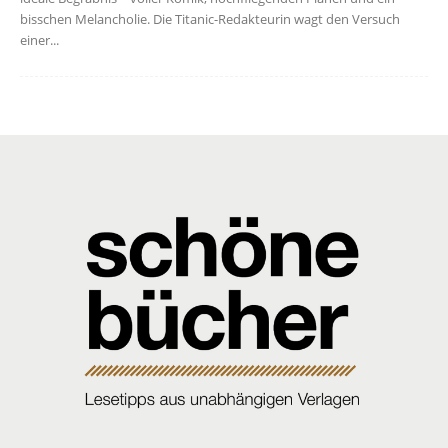
bisschen Melancholie. Die Titanic-Redakteurin wagt den Versuch
einer...