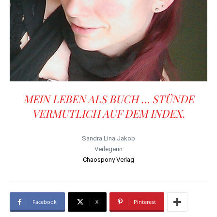
MEIN LEBEN ALS BUCH … STÜNDE
VERMUTLICH AUF DEM INDEX.
Sandra Lina Jakob
Verlegerin
Chaospony Verlag
Facebook
X
Pinterest