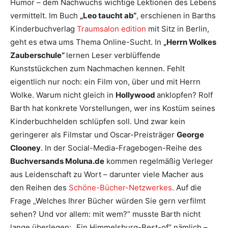
Humor – dem Nachwuchs wichtige Lektionen des Lebens
vermittelt. Im Buch
„Leo taucht ab“
, erschienen in Barths
Kinderbuchverlag
Traumsalon edition
mit Sitz in Berlin,
geht es etwa ums Thema Online-Sucht. In
„Herrn Wolkes
Zauberschule“
lernen Leser verblüffende
Kunststückchen zum Nachmachen kennen. Fehlt
eigentlich nur noch: ein Film von, über und mit Herrn
Wolke. Warum nicht gleich in
Hollywood
anklopfen? Rolf
Barth hat konkrete Vorstellungen, wer ins Kostüm seines
Kinderbuchhelden schlüpfen soll. Und zwar kein
geringerer als Filmstar und Oscar-Preisträger
George
Clooney
. In der Social-Media-Fragebogen-Reihe des
Buchversands Moluna.de
kommen regelmäßig Verleger
aus Leidenschaft zu Wort – darunter viele Macher aus
den Reihen des
Schöne-Bücher-Netzwerkes
. Auf die
Frage „Welches Ihrer Bücher würden Sie gern verfilmt
sehen? Und vor allem: mit wem?“ musste Barth nicht
lange überlegen: „Ein Himmelsburg-Best-of“ nämlich –