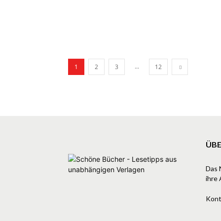
...
1
2
3
12
ÜBE
Das 
ihre 
Kont