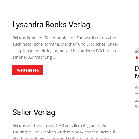
Lysandra Books Verlag
Bei uns findet ihr Steampunk- und Fantasyliteratur, aber
auch historische Romane, Märchen und Erotisches. Unser
Hauptaugenmerk liegt dabei auf besonderen Büchern in
schöner Aufmachung,...
D
Weiterlesen
M
Wi
er
au
Sc
Salier Verlag
Bei uns erscheinen seit 1990 vor allem Regionalia für
Thüringen und Franken. Zudem sind wir spezialisiert auf
die Themen Freimaurerei und Geheimbünde, die unter...