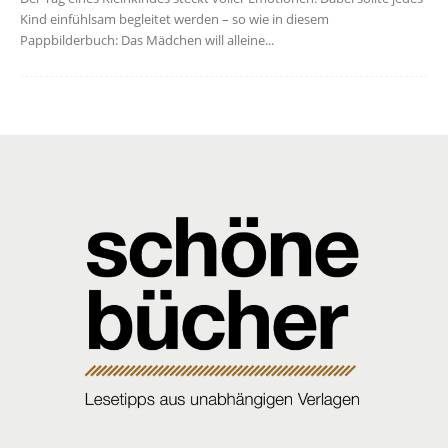
Kind einfühlsam begleitet werden – so wie in diesem
Pappbilderbuch: Das Mädchen will alleine...