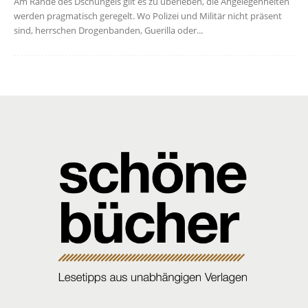
Am Rande des Dschungels gilt es zu überleben, die Angelegenheiten
werden pragmatisch geregelt. Wo Polizei und Militär nicht präsent
sind, herrschen Drogenbanden, Guerilla oder...